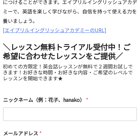
につけることができます。エイプリルイングリッシュアカデ
ミーで、英語を楽しく学びながら、自信を持って使える力を
養いましょう。
[エイプリルイングリッシュアカデミーのURL]
＼レッスン無料トライアル受付中！ご
希望に合わせたレッスンをご提供／
初めての方限定！英会話レッスンが無料で２週間お試しで
きます！お好きな時間・お好きな内容・ご希望のレベルで
レッスンを開始できます★
ご
ニックネーム（例：花子、hanako）
*
希
望
の
ク
ラ
ス
メールアドレス
*
・