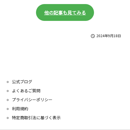
n
a
他の記事も見てみる
k
o
）
な
2024年9月18日

ど
、
ご
自
由
に
ご
記
入
公式ブログ
く
よくあるご質問
だ
さ
プライバシーポリシー
い
利用規約
ま
せ
特定商取引法に基づく表示
。