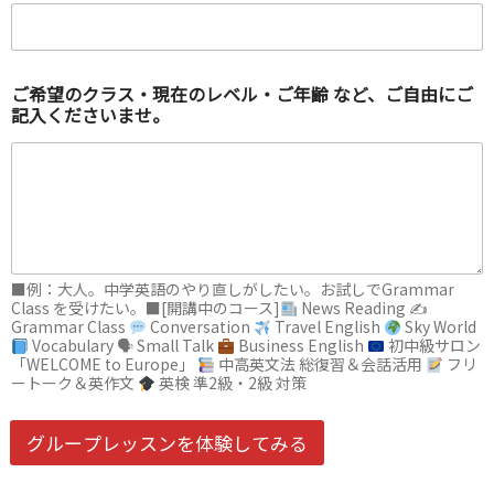
現
在
の
レ
ベ
ご希望のクラス・現在のレベル・ご年齢 など、ご自由にご
ル
記入くださいませ。
・
ご
年
齢
ニ
ッ
ク
ネ
■例：大人。中学英語のやり直しがしたい。お試しでGrammar
ー
Class を受けたい。■[開講中のコース]
News Reading ✍
ム
Grammar Class
Conversation
Travel English
Sky World
（
Vocabulary 🗣 Small Talk
Business English
初中級サロン
例
「WELCOME to Europe」
中高英文法 総復習＆会話活用
フリ
ートーク＆英作文
英検 準2級・2級 対策
：
花
子
グループレッスンを体験してみる
、
h
a